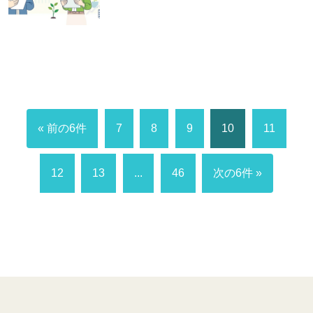
« 前の6件
7
8
9
10
11
12
13
...
46
次の6件 »