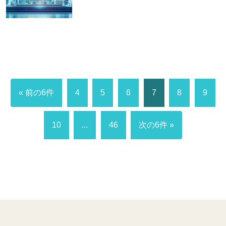
« 前の6件
4
5
6
7
8
9
10
...
46
次の6件 »