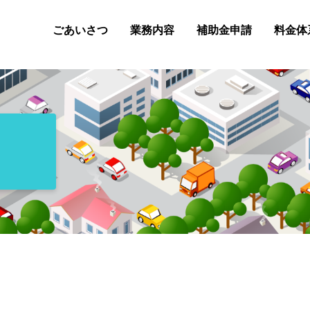
ごあいさつ
業務内容
補助金申請
料金体
事業再構築補助金
小規模事業者持続化補