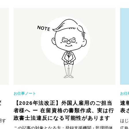
お仕事ノート
お仕
変
【2026年法改正】外国人雇用のご担当
速
者様へ ー 在留資格の書類作成、実は行
表
政書士法違反になる可能性があります
用す
はじ
この記事の対象となる方：登録支援機関・監理団体
広島