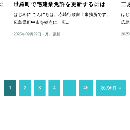
に
世羅町で宅建業免許を更新するには
三
はじめに こんにちは。赤崎行政書士事務所です。
はじ
す。
広島県府中市を拠点に、広...
広島
2025年09月29日（月）更新
202
1
2
3
4
...
46
次の6件 »