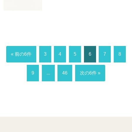
« 前の6件
3
4
5
6
7
8
9
...
46
次の6件 »