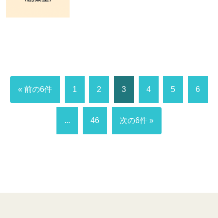
« 前の6件
1
2
3
4
5
6
...
46
次の6件 »