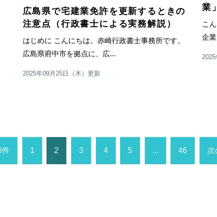
業
広島県で宅建業免許を更新するときの
す。
注意点（行政書士による実務解説）
こん
企業
はじめに こんにちは。赤崎行政書士事務所です。
広島県府中市を拠点に、広...
202
2025年09月25日（木）更新
6件
1
2
3
4
5
...
46
次