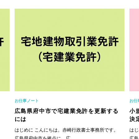
お仕事ノート
お仕
広島県府中市で宅建業免許を更新する
小
には
決
す。
はじめに こんにちは。赤崎行政書士事務所です。
はじ
広島県府中市を拠点に、広...
広島