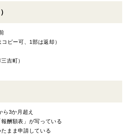
版）
前
はコピー可、1部は返却）
市三吉町）
から3か月超え
「報酬額表」が写っている
いたまま申請している