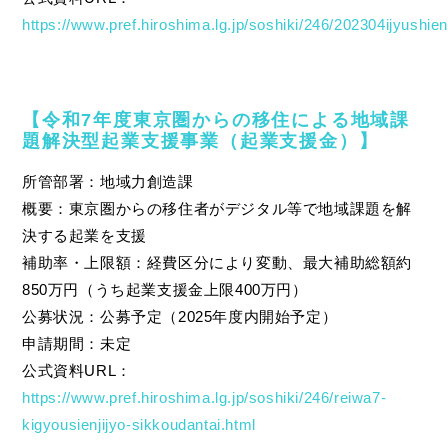
https://www.pref.hiroshima.lg.jp/soshiki/246/202304ijyushie
【令和7年度東京圏からの移住による地域課
題解決型起業支援事業（起業支援金）】
所管部署：地域力創造課
概要：東京圏からの移住者がデジタル等で地域課題を解
決する起業を支援
補助率・上限額：経費区分により変動、最大補助総額約
850万円（うち起業支援金上限400万円）
公募状況：公募予定（2025年度内開始予定）
申請期間：未定
公式資料URL：
https://www.pref.hiroshima.lg.jp/soshiki/246/reiwa7-
kigyousienjijyo-sikkoudantai.html