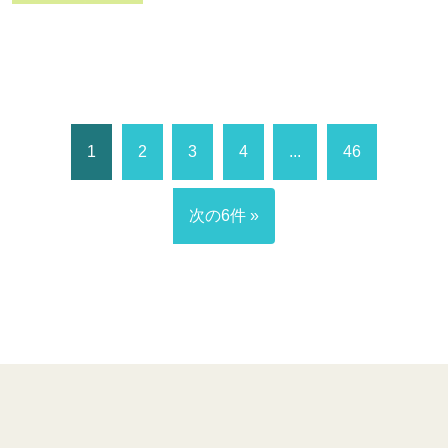
1
2
3
4
...
46
次の6件 »