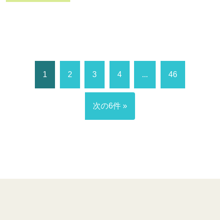
1
2
3
4
...
46
次の6件 »