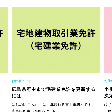
お仕事ノート
お仕
広島県府中市で宅建業免許を更新する
小
には
決
す。
はじめに こんにちは。赤崎行政書士事務所です。
はじ
広島県府中市を拠点に、広...
広島