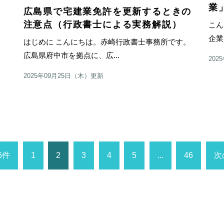
業
広島県で宅建業免許を更新するときの
す。
注意点（行政書士による実務解説）
こん
企業
はじめに こんにちは。赤崎行政書士事務所です。
広島県府中市を拠点に、広...
202
2025年09月25日（木）更新
6件
1
2
3
4
5
...
46
次