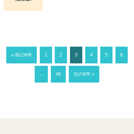
« 前の6件
1
2
3
4
5
6
...
46
次の6件 »