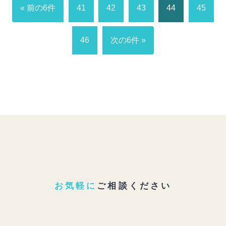
« 前の6件
41
42
43
44
45
46
次の6件 »
お気軽に
ご相談ください